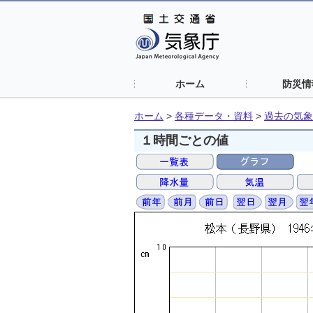
ホーム
防災情
ホーム
>
各種データ・資料
>
過去の気象
１時間ごとの値