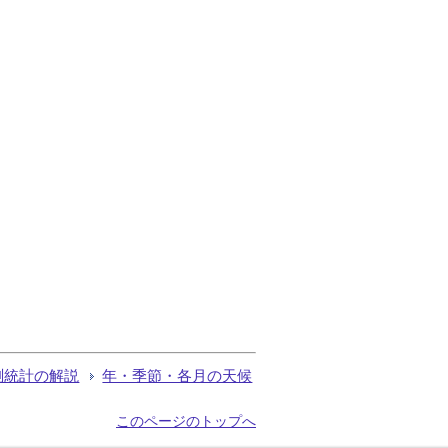
測統計の解説
年・季節・各月の天候
このページのトップへ