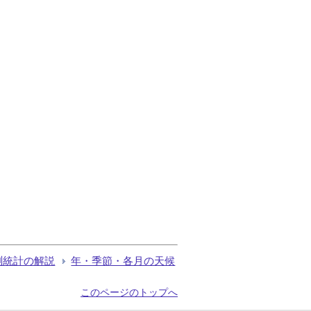
測統計の解説
年・季節・各月の天候
このページのトップへ