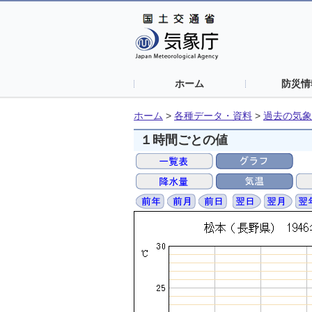
ホーム
防災情
ホーム
>
各種データ・資料
>
過去の気象
１時間ごとの値