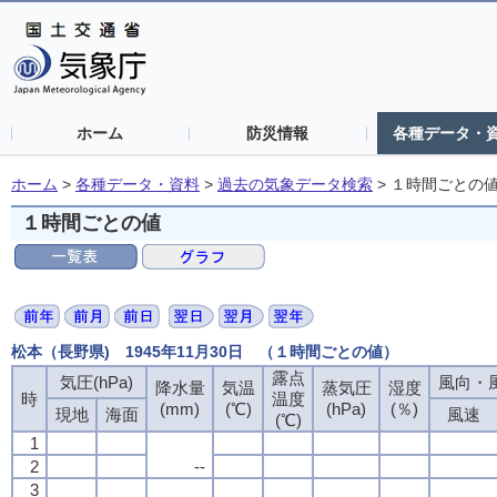
ホーム
防災情報
各種データ・
ホーム
>
各種データ・資料
>
過去の気象データ検索
>
１時間ごとの
１時間ごとの値
松本（長野県) 1945年11月30日 （１時間ごとの値）
露点
気圧(hPa)
風向・風
降水量
気温
蒸気圧
湿度
時
温度
(mm)
(℃)
(hPa)
(％)
現地
海面
風速
(℃)
1
2
--
3