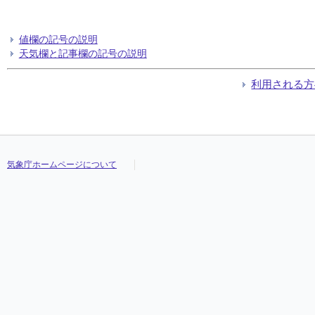
値欄の記号の説明
天気欄と記事欄の記号の説明
利用される方
気象庁ホームページについて