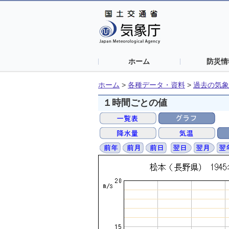
ホーム
防災情
ホーム
>
各種データ・資料
>
過去の気象
１時間ごとの値