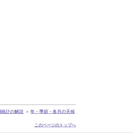
測統計の解説
年・季節・各月の天候
このページのトップへ