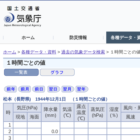
ホーム
防災情報
各種データ・
ホーム
>
各種データ・資料
>
過去の気象データ検索
>
１時間ごとの
１時間ごとの値
松本（長野県) 1944年12月1日 （１時間ごとの値）
露点
気圧(hPa)
風向・風
降水量
気温
蒸気圧
湿度
時
温度
(mm)
(℃)
(hPa)
(％)
現地
海面
風速
(℃)
1
2
0.0
3