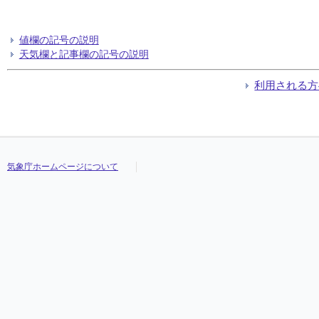
値欄の記号の説明
天気欄と記事欄の記号の説明
利用される方
気象庁ホームページについて