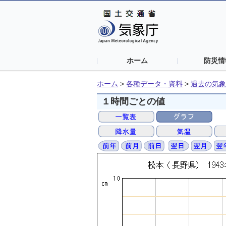
ホーム
防災情
ホーム
>
各種データ・資料
>
過去の気象
１時間ごとの値