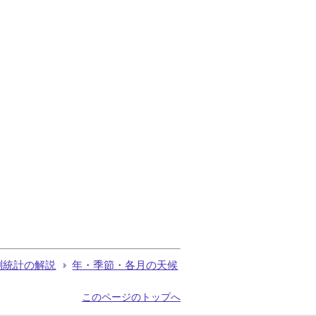
測統計の解説
年・季節・各月の天候
このページのトップへ