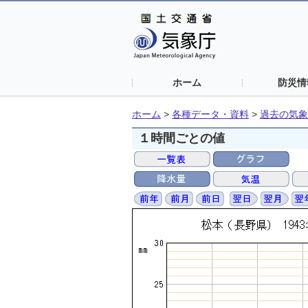
ホーム
防災情
ホーム
>
各種データ・資料
>
過去の気象
１時間ごとの値