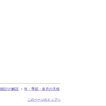
測統計の解説
年・季節・各月の天候
このページのトップへ