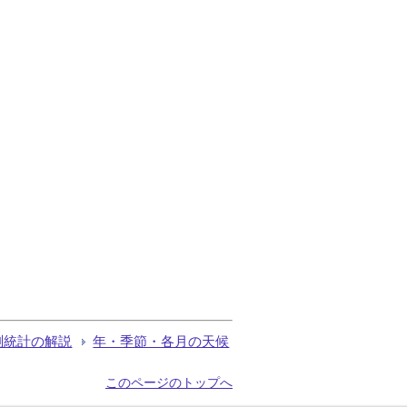
測統計の解説
年・季節・各月の天候
このページのトップへ