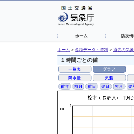
ホーム
防災情
ホーム
>
各種データ・資料
>
過去の気象
１時間ごとの値