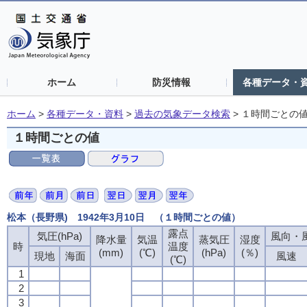
ホーム
防災情報
各種データ・
ホーム
>
各種データ・資料
>
過去の気象データ検索
>
１時間ごとの
１時間ごとの値
松本（長野県) 1942年3月10日 （１時間ごとの値）
露点
気圧(hPa)
風向・風
降水量
気温
蒸気圧
湿度
時
温度
(mm)
(℃)
(hPa)
(％)
現地
海面
風速
(℃)
1
2
3