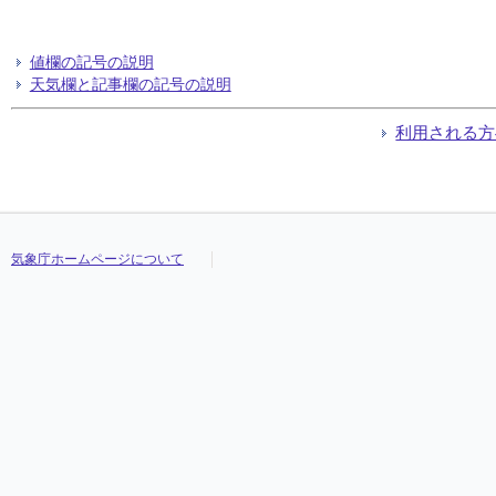
値欄の記号の説明
天気欄と記事欄の記号の説明
利用される方
気象庁ホームページについて