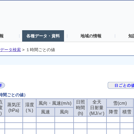
報
各種データ・資料
地域の情報
知
データ検索
>
１時間ごとの値
１時間ごとの値）
点
点
点
点
日照
日照
日照
日照
全天
全天
全天
全天
風向・風速(m/s)
風向・風速(m/s)
風向・風速(m/s)
風向・風速(m/s)
雪(cm)
雪(cm)
雪(cm)
雪(cm)
蒸気圧
蒸気圧
蒸気圧
蒸気圧
湿度
湿度
湿度
湿度
度
度
度
度
時間
時間
時間
時間
日射量
日射量
日射量
日射量
(hPa)
(hPa)
(hPa)
(hPa)
(％)
(％)
(％)
(％)
風速
風速
風速
風速
風向
風向
風向
風向
降雪
降雪
降雪
降雪
積雪
積雪
積雪
積雪
)
)
)
)
(h)
(h)
(h)
(h)
(MJ/㎡)
(MJ/㎡)
(MJ/㎡)
(MJ/㎡)