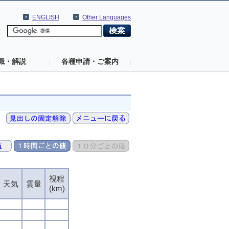
ENGLISH
Other Languages
識・解説
各種申請・ご案内
視程
視程
視程
視程
天気
天気
天気
天気
雲量
雲量
雲量
雲量
(km)
(km)
(km)
(km)