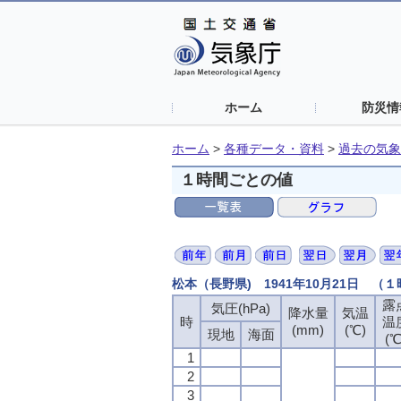
ホーム
防災情
ホーム
>
各種データ・資料
>
過去の気象
１時間ごとの値
松本（長野県) 1941年10月21日 （
露
露
露
露
気圧(hPa)
気圧(hPa)
気圧(hPa)
気圧(hPa)
降水量
降水量
降水量
降水量
気温
気温
気温
気温
時
時
時
時
温
温
温
温
(mm)
(mm)
(mm)
(mm)
(℃)
(℃)
(℃)
(℃)
現地
現地
現地
現地
海面
海面
海面
海面
(℃
(℃
(℃
(℃
1
1
1
1
2
2
2
2
3
3
3
3