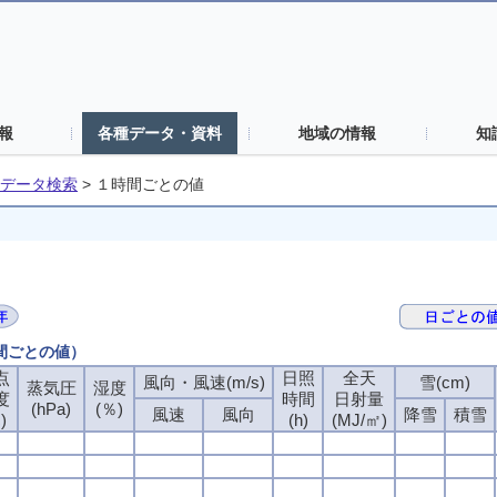
報
各種データ・資料
地域の情報
知
データ検索
>
１時間ごとの値
時間ごとの値）
点
日照
全天
風向・風速(m/s)
雪(cm)
蒸気圧
湿度
度
時間
日射量
(hPa)
(％)
風速
風向
降雪
積雪
)
(h)
(MJ/㎡)