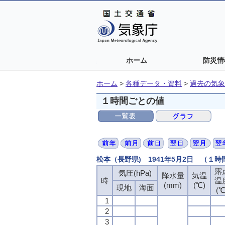
ホーム
防災情
ホーム
>
各種データ・資料
>
過去の気象
１時間ごとの値
松本（長野県) 1941年5月2日 （１
露
気圧(hPa)
降水量
気温
時
温
(mm)
(℃)
現地
海面
(℃
1
2
3