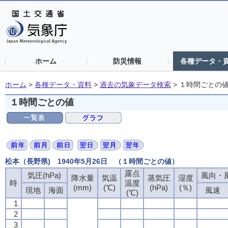
ホーム
防災情報
各種データ・
ホーム
>
各種データ・資料
>
過去の気象データ検索
>
１時間ごとの
１時間ごとの値
松本（長野県) 1940年5月26日 （１時間ごとの値）
露点
気圧(hPa)
風向・風
降水量
気温
蒸気圧
湿度
時
温度
(mm)
(℃)
(hPa)
(％)
現地
海面
風速
(℃)
1
2
3