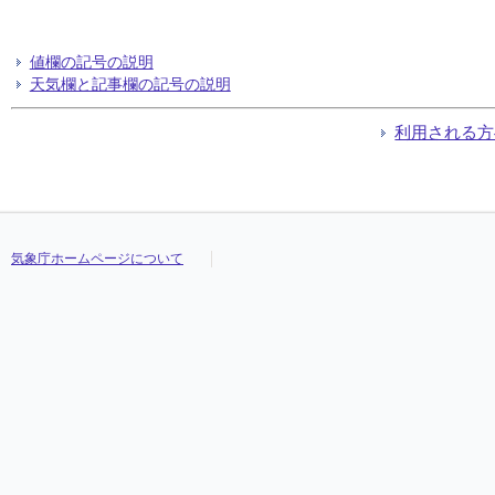
値欄の記号の説明
天気欄と記事欄の記号の説明
利用される方
気象庁ホームページについて