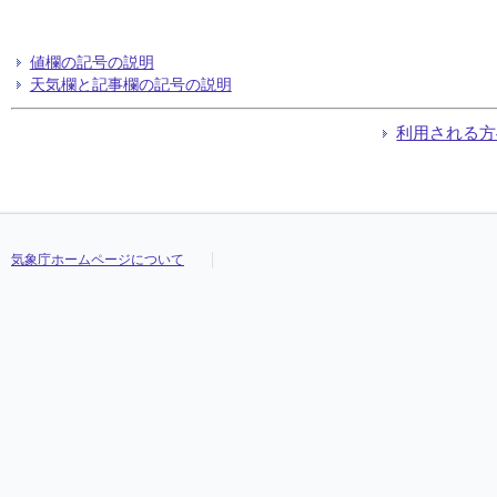
値欄の記号の説明
天気欄と記事欄の記号の説明
利用される方
気象庁ホームページについて