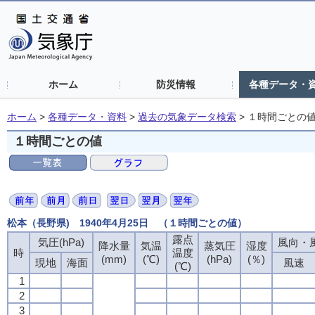
ホーム
防災情報
各種データ・
ホーム
>
各種データ・資料
>
過去の気象データ検索
>
１時間ごとの
１時間ごとの値
松本（長野県) 1940年4月25日 （１時間ごとの値）
露点
気圧(hPa)
風向・風
降水量
気温
蒸気圧
湿度
時
温度
(mm)
(℃)
(hPa)
(％)
現地
海面
風速
(℃)
1
2
3