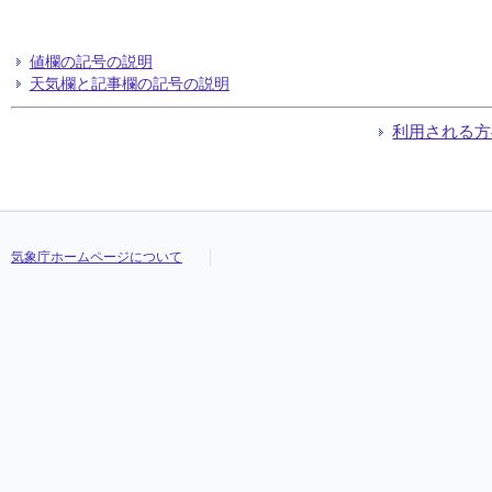
値欄の記号の説明
天気欄と記事欄の記号の説明
利用される方
気象庁ホームページについて