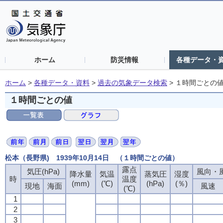
ホーム
防災情報
各種データ・
ホーム
>
各種データ・資料
>
過去の気象データ検索
>
１時間ごとの
１時間ごとの値
松本（長野県) 1939年10月14日 （１時間ごとの値）
露点
気圧(hPa)
風向・風
降水量
気温
蒸気圧
湿度
時
温度
(mm)
(℃)
(hPa)
(％)
現地
海面
風速
(℃)
1
2
3