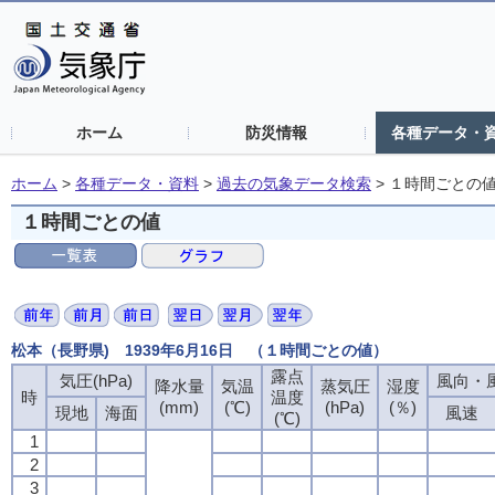
ホーム
防災情報
各種データ・
ホーム
>
各種データ・資料
>
過去の気象データ検索
>
１時間ごとの
１時間ごとの値
松本（長野県) 1939年6月16日 （１時間ごとの値）
露点
露点
露点
露点
気圧(hPa)
気圧(hPa)
気圧(hPa)
気圧(hPa)
風向・風
風向・風
風向・風
風向・風
降水量
降水量
降水量
降水量
気温
気温
気温
気温
蒸気圧
蒸気圧
蒸気圧
蒸気圧
湿度
湿度
湿度
湿度
時
時
時
時
温度
温度
温度
温度
(mm)
(mm)
(mm)
(mm)
(℃)
(℃)
(℃)
(℃)
(hPa)
(hPa)
(hPa)
(hPa)
(％)
(％)
(％)
(％)
現地
現地
現地
現地
海面
海面
海面
海面
風速
風速
風速
風速
(℃)
(℃)
(℃)
(℃)
1
1
1
1
2
2
2
2
3
3
3
3