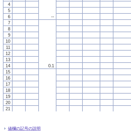
4
4
4
4
5
5
5
5
6
6
6
6
--
--
--
--
7
7
7
7
8
8
8
8
9
9
9
9
10
10
10
10
11
11
11
11
12
12
12
12
13
13
13
13
14
14
14
14
0.1
0.1
0.1
0.1
15
15
15
15
16
16
16
16
17
17
17
17
18
18
18
18
19
19
19
19
20
20
20
20
21
21
21
21
22
22
22
22
0.3
0.3
0.3
0.3
23
23
23
23
24
24
24
24
値欄の記号の説明