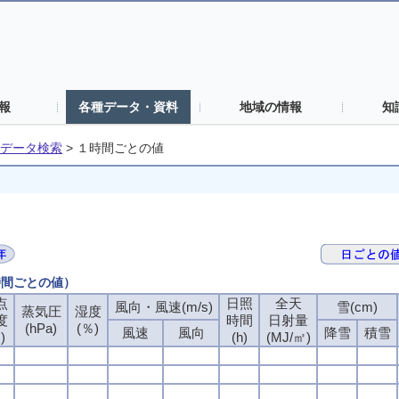
報
各種データ・資料
地域の情報
知
データ検索
>
１時間ごとの値
時間ごとの値）
点
日照
全天
風向・風速(m/s)
雪(cm)
蒸気圧
湿度
度
時間
日射量
(hPa)
(％)
風速
風向
降雪
積雪
)
(h)
(MJ/㎡)