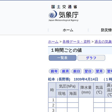
ホーム
防災情
ホーム
>
各種データ・資料
>
過去の気象
１時間ごとの値
松本（長野県) 1939年4月14日 （１
露
気圧(hPa)
降水量
気温
時
温
(mm)
(℃)
現地
海面
(℃
1
2
3