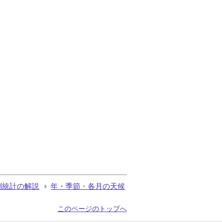
測統計の解説
年・季節・各月の天候
このページのトップへ