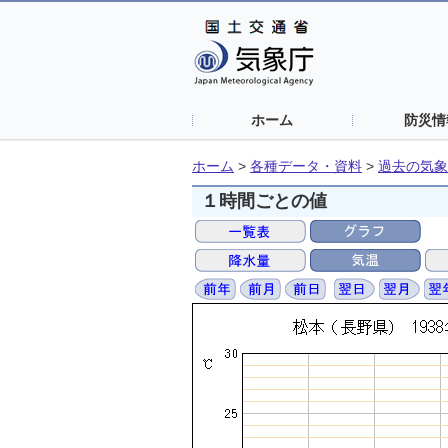
ホーム
防災情
ホーム
>
各種データ・資料
>
過去の気象
１時間ごとの値