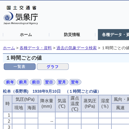
ホーム
防災情報
各種データ・
ホーム
>
各種データ・資料
>
過去の気象データ検索
>
１時間ごとの
１時間ごとの値
松本（長野県) 1938年9月10日 （１時間ごとの値）
露点
露点
露点
露点
気圧(hPa)
気圧(hPa)
気圧(hPa)
気圧(hPa)
風向・風
風向・風
風向・風
風向・風
降水量
降水量
降水量
降水量
気温
気温
気温
気温
蒸気圧
蒸気圧
蒸気圧
蒸気圧
湿度
湿度
湿度
湿度
時
時
時
時
温度
温度
温度
温度
(mm)
(mm)
(mm)
(mm)
(℃)
(℃)
(℃)
(℃)
(hPa)
(hPa)
(hPa)
(hPa)
(％)
(％)
(％)
(％)
現地
現地
現地
現地
海面
海面
海面
海面
風速
風速
風速
風速
(℃)
(℃)
(℃)
(℃)
1
1
1
1
2
2
2
2
--
--
--
--
3
3
3
3