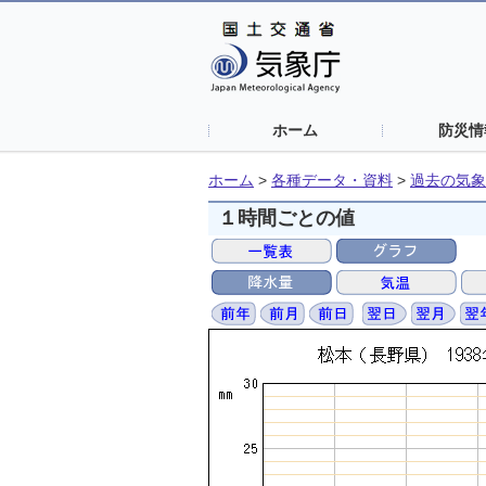
ホーム
防災情
ホーム
>
各種データ・資料
>
過去の気象
１時間ごとの値