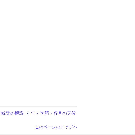
測統計の解説
年・季節・各月の天候
このページのトップへ