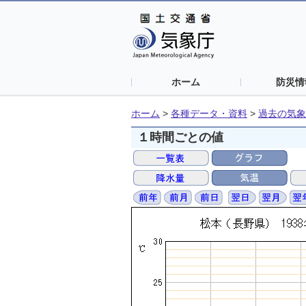
ホーム
防災情
ホーム
>
各種データ・資料
>
過去の気象
１時間ごとの値