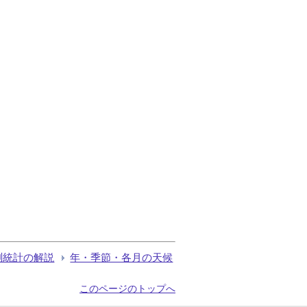
測統計の解説
年・季節・各月の天候
このページのトップへ