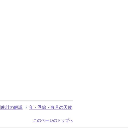
測統計の解説
年・季節・各月の天候
このページのトップへ