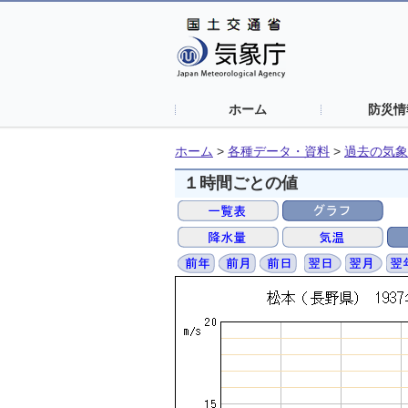
ホーム
防災情
ホーム
>
各種データ・資料
>
過去の気象
１時間ごとの値