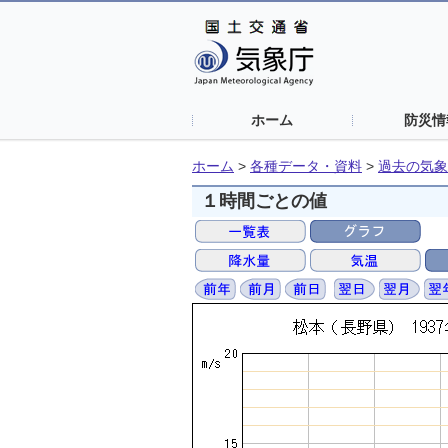
ホーム
防災情
ホーム
>
各種データ・資料
>
過去の気象
１時間ごとの値