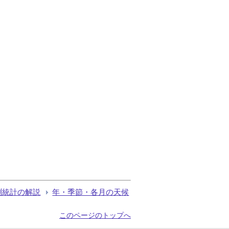
測統計の解説
年・季節・各月の天候
このページのトップへ