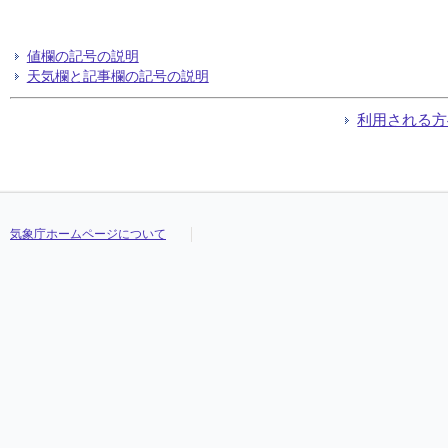
値欄の記号の説明
天気欄と記事欄の記号の説明
利用される方
気象庁ホームページについて