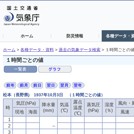
ホーム
防災情報
各種データ・
ホーム
>
各種データ・資料
>
過去の気象データ検索
>
１時間ごとの
１時間ごとの値
松本（長野県) 1937年10月3日 （１時間ごとの値）
露点
気圧(hPa)
風向・風
降水量
気温
蒸気圧
湿度
時
温度
(mm)
(℃)
(hPa)
(％)
現地
海面
風速
(℃)
1
2
--
3