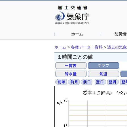
ホーム
防災情
ホーム
>
各種データ・資料
>
過去の気象
１時間ごとの値