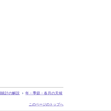
測統計の解説
年・季節・各月の天候
このページのトップへ