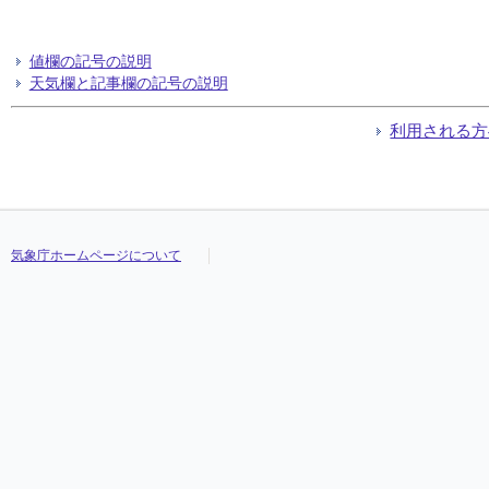
値欄の記号の説明
天気欄と記事欄の記号の説明
利用される方
気象庁ホームページについて