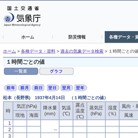
ホーム
防災情報
各種データ・
ホーム
>
各種データ・資料
>
過去の気象データ検索
>
１時間ごとの
１時間ごとの値
松本（長野県) 1937年4月14日 （１時間ごとの値）
露点
気圧(hPa)
風向・風
降水量
気温
蒸気圧
湿度
時
温度
(mm)
(℃)
(hPa)
(％)
現地
海面
風速
(℃)
1
2
--
3