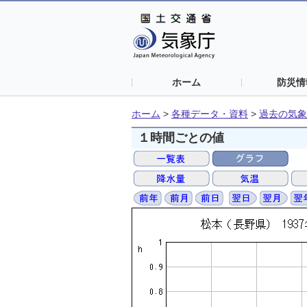
ホーム
防災情
ホーム
>
各種データ・資料
>
過去の気象
１時間ごとの値