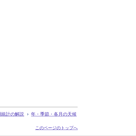
測統計の解説
年・季節・各月の天候
このページのトップへ