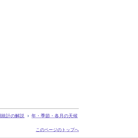
測統計の解説
年・季節・各月の天候
このページのトップへ