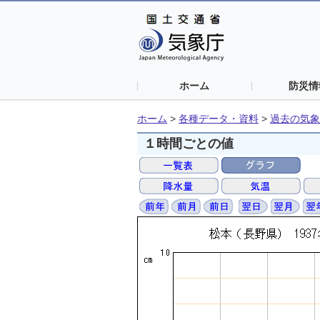
ホーム
防災情
ホーム
>
各種データ・資料
>
過去の気象
１時間ごとの値