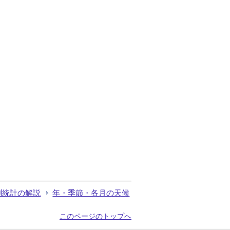
測統計の解説
年・季節・各月の天候
このページのトップへ