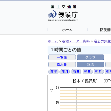
ホーム
防災情
ホーム
>
各種データ・資料
>
過去の気象
１時間ごとの値