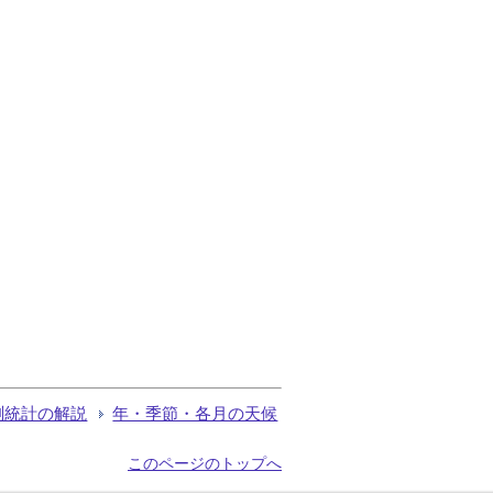
測統計の解説
年・季節・各月の天候
このページのトップへ