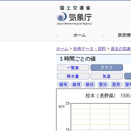
ホーム
防災情
ホーム
>
各種データ・資料
>
過去の気象
１時間ごとの値