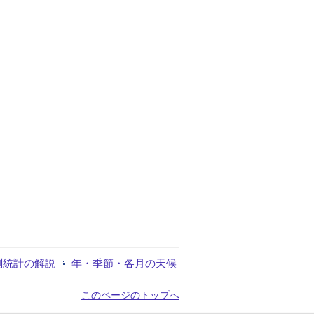
測統計の解説
年・季節・各月の天候
このページのトップへ