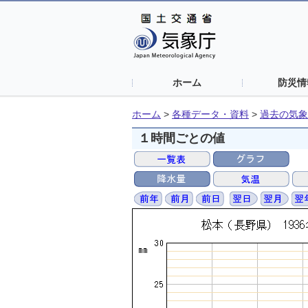
ホーム
防災情
ホーム
>
各種データ・資料
>
過去の気象
１時間ごとの値