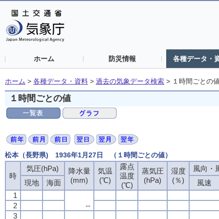
ホーム
防災情報
各種データ・
ホーム
>
各種データ・資料
>
過去の気象データ検索
>
１時間ごとの
１時間ごとの値
松本（長野県) 1936年1月27日 （１時間ごとの値）
露点
露点
露点
露点
気圧(hPa)
気圧(hPa)
気圧(hPa)
気圧(hPa)
風向・風
風向・風
風向・風
風向・風
降水量
降水量
降水量
降水量
気温
気温
気温
気温
蒸気圧
蒸気圧
蒸気圧
蒸気圧
湿度
湿度
湿度
湿度
時
時
時
時
温度
温度
温度
温度
(mm)
(mm)
(mm)
(mm)
(℃)
(℃)
(℃)
(℃)
(hPa)
(hPa)
(hPa)
(hPa)
(％)
(％)
(％)
(％)
現地
現地
現地
現地
海面
海面
海面
海面
風速
風速
風速
風速
(℃)
(℃)
(℃)
(℃)
1
1
1
1
2
2
2
2
--
--
--
--
3
3
3
3