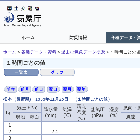
ホーム
防災情報
各種データ・
ホーム
>
各種データ・資料
>
過去の気象データ検索
>
１時間ごとの
１時間ごとの値
松本（長野県) 1935年11月25日 （１時間ごとの値）
露点
露点
露点
露点
気圧(hPa)
気圧(hPa)
気圧(hPa)
気圧(hPa)
風向・風
風向・風
風向・風
風向・風
降水量
降水量
降水量
降水量
気温
気温
気温
気温
蒸気圧
蒸気圧
蒸気圧
蒸気圧
湿度
湿度
湿度
湿度
時
時
時
時
温度
温度
温度
温度
(mm)
(mm)
(mm)
(mm)
(℃)
(℃)
(℃)
(℃)
(hPa)
(hPa)
(hPa)
(hPa)
(％)
(％)
(％)
(％)
現地
現地
現地
現地
海面
海面
海面
海面
風速
風速
風速
風速
(℃)
(℃)
(℃)
(℃)
1
1
1
1
2
2
2
2
2.4
2.4
2.4
2.4
3
3
3
3