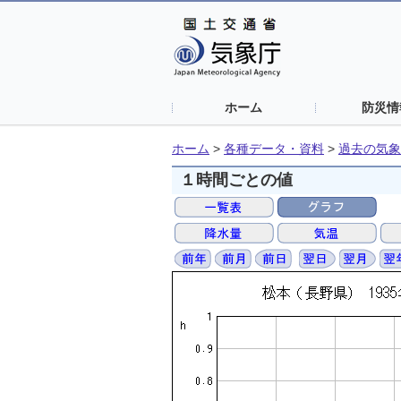
ホーム
防災情
ホーム
>
各種データ・資料
>
過去の気象
１時間ごとの値