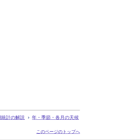
測統計の解説
年・季節・各月の天候
このページのトップへ