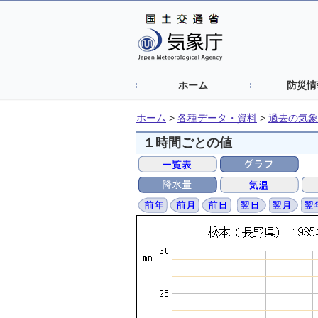
ホーム
防災情
ホーム
>
各種データ・資料
>
過去の気象
１時間ごとの値