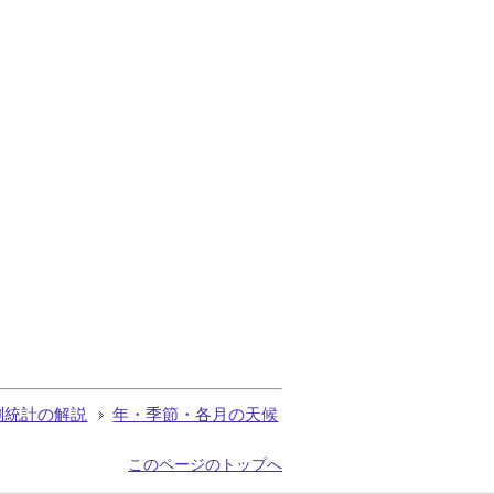
測統計の解説
年・季節・各月の天候
このページのトップへ