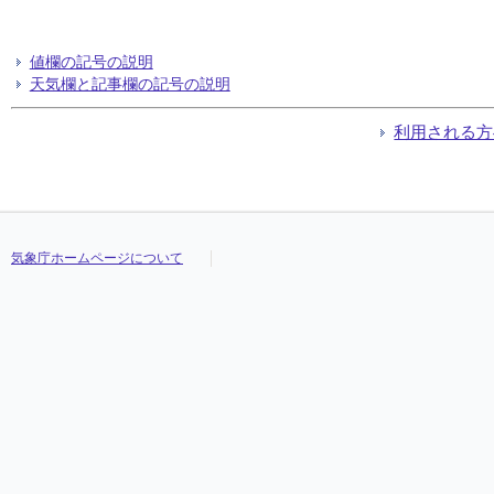
値欄の記号の説明
天気欄と記事欄の記号の説明
利用される方
気象庁ホームページについて