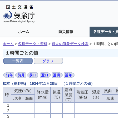
ホーム
防災情報
各種データ・
ホーム
>
各種データ・資料
>
過去の気象データ検索
>
１時間ごとの
１時間ごとの値
松本（長野県) 1934年11月28日 （１時間ごとの値）
露点
気圧(hPa)
風向・風
降水量
気温
蒸気圧
湿度
時
温度
(mm)
(℃)
(hPa)
(％)
現地
海面
風速
(℃)
1
2
--
3