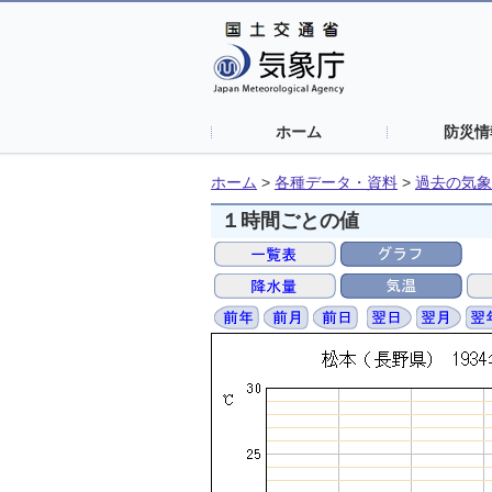
ホーム
防災情
ホーム
>
各種データ・資料
>
過去の気象
１時間ごとの値