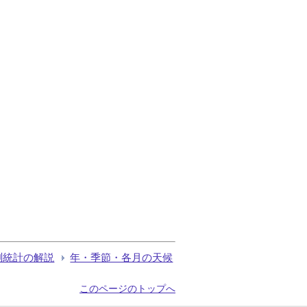
測統計の解説
年・季節・各月の天候
このページのトップへ