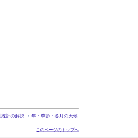
測統計の解説
年・季節・各月の天候
このページのトップへ