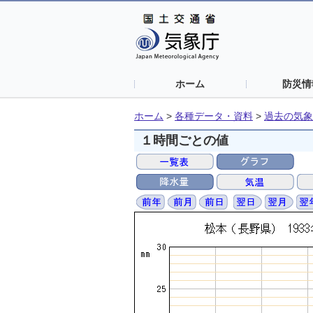
ホーム
防災情
ホーム
>
各種データ・資料
>
過去の気象
１時間ごとの値