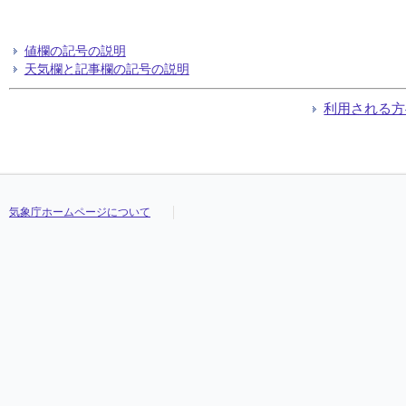
値欄の記号の説明
天気欄と記事欄の記号の説明
利用される方
気象庁ホームページについて