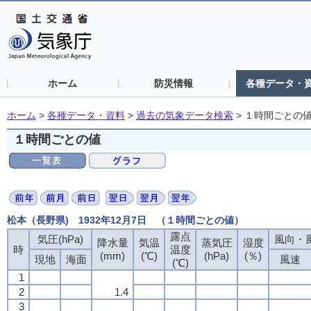
ホーム
防災情報
各種データ・
ホーム
>
各種データ・資料
>
過去の気象データ検索
>
１時間ごとの
１時間ごとの値
松本（長野県) 1932年12月7日 （１時間ごとの値）
露点
気圧(hPa)
風向・風
降水量
気温
蒸気圧
湿度
時
温度
(mm)
(℃)
(hPa)
(％)
現地
海面
風速
(℃)
1
2
1.4
3