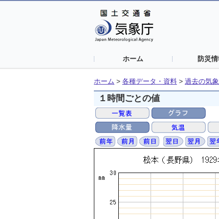
ホーム
防災情
ホーム
>
各種データ・資料
>
過去の気象
１時間ごとの値