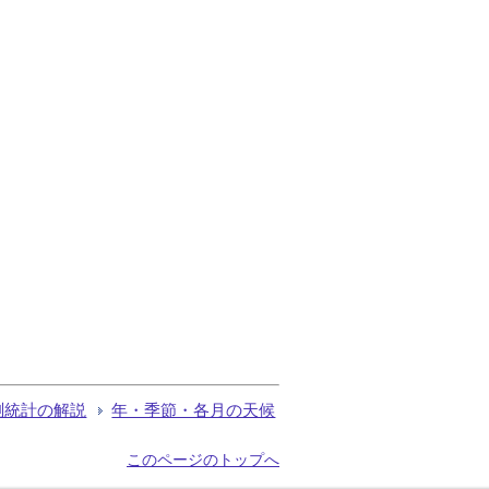
測統計の解説
年・季節・各月の天候
このページのトップへ