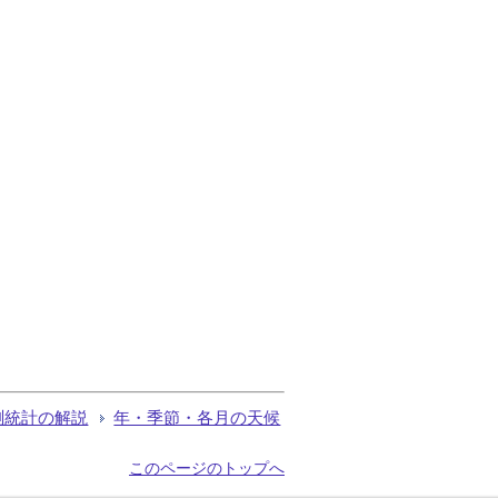
測統計の解説
年・季節・各月の天候
このページのトップへ