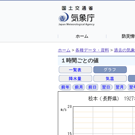
ホーム
防災情
ホーム
>
各種データ・資料
>
過去の気象
１時間ごとの値