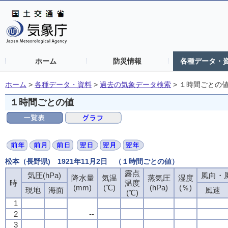
ホーム
防災情報
各種データ・
ホーム
>
各種データ・資料
>
過去の気象データ検索
>
１時間ごとの
１時間ごとの値
松本（長野県) 1921年11月2日 （１時間ごとの値）
露点
気圧(hPa)
風向・風
降水量
気温
蒸気圧
湿度
時
温度
(mm)
(℃)
(hPa)
(％)
現地
海面
風速
(℃)
1
2
--
3