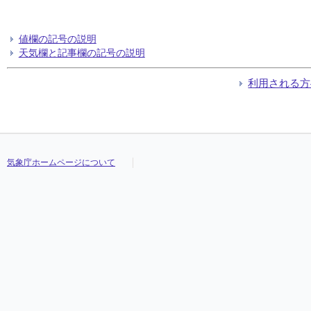
値欄の記号の説明
天気欄と記事欄の記号の説明
利用される方
気象庁ホームページについて