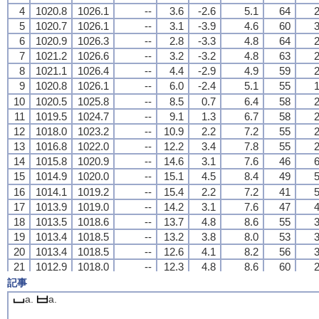
4
4
4
4
1020.8
1020.8
1020.8
1020.8
1026.1
1026.1
1026.1
1026.1
--
--
--
--
3.6
3.6
3.6
3.6
-2.6
-2.6
-2.6
-2.6
5.1
5.1
5.1
5.1
64
64
64
64
2
2
2
2
5
5
5
5
1020.7
1020.7
1020.7
1020.7
1026.1
1026.1
1026.1
1026.1
--
--
--
--
3.1
3.1
3.1
3.1
-3.9
-3.9
-3.9
-3.9
4.6
4.6
4.6
4.6
60
60
60
60
3
3
3
3
6
6
6
6
1020.9
1020.9
1020.9
1020.9
1026.3
1026.3
1026.3
1026.3
--
--
--
--
2.8
2.8
2.8
2.8
-3.3
-3.3
-3.3
-3.3
4.8
4.8
4.8
4.8
64
64
64
64
2
2
2
2
7
7
7
7
1021.2
1021.2
1021.2
1021.2
1026.6
1026.6
1026.6
1026.6
--
--
--
--
3.2
3.2
3.2
3.2
-3.2
-3.2
-3.2
-3.2
4.8
4.8
4.8
4.8
63
63
63
63
2
2
2
2
8
8
8
8
1021.1
1021.1
1021.1
1021.1
1026.4
1026.4
1026.4
1026.4
--
--
--
--
4.4
4.4
4.4
4.4
-2.9
-2.9
-2.9
-2.9
4.9
4.9
4.9
4.9
59
59
59
59
2
2
2
2
9
9
9
9
1020.8
1020.8
1020.8
1020.8
1026.1
1026.1
1026.1
1026.1
--
--
--
--
6.0
6.0
6.0
6.0
-2.4
-2.4
-2.4
-2.4
5.1
5.1
5.1
5.1
55
55
55
55
1
1
1
1
10
10
10
10
1020.5
1020.5
1020.5
1020.5
1025.8
1025.8
1025.8
1025.8
--
--
--
--
8.5
8.5
8.5
8.5
0.7
0.7
0.7
0.7
6.4
6.4
6.4
6.4
58
58
58
58
2
2
2
2
11
11
11
11
1019.5
1019.5
1019.5
1019.5
1024.7
1024.7
1024.7
1024.7
--
--
--
--
9.1
9.1
9.1
9.1
1.3
1.3
1.3
1.3
6.7
6.7
6.7
6.7
58
58
58
58
2
2
2
2
12
12
12
12
1018.0
1018.0
1018.0
1018.0
1023.2
1023.2
1023.2
1023.2
--
--
--
--
10.9
10.9
10.9
10.9
2.2
2.2
2.2
2.2
7.2
7.2
7.2
7.2
55
55
55
55
2
2
2
2
13
13
13
13
1016.8
1016.8
1016.8
1016.8
1022.0
1022.0
1022.0
1022.0
--
--
--
--
12.2
12.2
12.2
12.2
3.4
3.4
3.4
3.4
7.8
7.8
7.8
7.8
55
55
55
55
2
2
2
2
14
14
14
14
1015.8
1015.8
1015.8
1015.8
1020.9
1020.9
1020.9
1020.9
--
--
--
--
14.6
14.6
14.6
14.6
3.1
3.1
3.1
3.1
7.6
7.6
7.6
7.6
46
46
46
46
6
6
6
6
15
15
15
15
1014.9
1014.9
1014.9
1014.9
1020.0
1020.0
1020.0
1020.0
--
--
--
--
15.1
15.1
15.1
15.1
4.5
4.5
4.5
4.5
8.4
8.4
8.4
8.4
49
49
49
49
5
5
5
5
16
16
16
16
1014.1
1014.1
1014.1
1014.1
1019.2
1019.2
1019.2
1019.2
--
--
--
--
15.4
15.4
15.4
15.4
2.2
2.2
2.2
2.2
7.2
7.2
7.2
7.2
41
41
41
41
5
5
5
5
17
17
17
17
1013.9
1013.9
1013.9
1013.9
1019.0
1019.0
1019.0
1019.0
--
--
--
--
14.2
14.2
14.2
14.2
3.1
3.1
3.1
3.1
7.6
7.6
7.6
7.6
47
47
47
47
4
4
4
4
18
18
18
18
1013.5
1013.5
1013.5
1013.5
1018.6
1018.6
1018.6
1018.6
--
--
--
--
13.7
13.7
13.7
13.7
4.8
4.8
4.8
4.8
8.6
8.6
8.6
8.6
55
55
55
55
3
3
3
3
19
19
19
19
1013.4
1013.4
1013.4
1013.4
1018.5
1018.5
1018.5
1018.5
--
--
--
--
13.2
13.2
13.2
13.2
3.8
3.8
3.8
3.8
8.0
8.0
8.0
8.0
53
53
53
53
3
3
3
3
20
20
20
20
1013.4
1013.4
1013.4
1013.4
1018.5
1018.5
1018.5
1018.5
--
--
--
--
12.6
12.6
12.6
12.6
4.1
4.1
4.1
4.1
8.2
8.2
8.2
8.2
56
56
56
56
3
3
3
3
21
21
21
21
1012.9
1012.9
1012.9
1012.9
1018.0
1018.0
1018.0
1018.0
--
--
--
--
12.3
12.3
12.3
12.3
4.8
4.8
4.8
4.8
8.6
8.6
8.6
8.6
60
60
60
60
2
2
2
2
22
22
22
22
1012.1
1012.1
1012.1
1012.1
1017.2
1017.2
1017.2
1017.2
--
--
--
--
11.6
11.6
11.6
11.6
4.3
4.3
4.3
4.3
8.3
8.3
8.3
8.3
61
61
61
61
2
2
2
2
記事
23
23
23
23
1011.1
1011.1
1011.1
1011.1
1016.3
1016.3
1016.3
1016.3
--
--
--
--
10.3
10.3
10.3
10.3
2.2
2.2
2.2
2.2
7.2
7.2
7.2
7.2
57
57
57
57
2
2
2
2
a.
a.
24
24
24
24
1010.8
1010.8
1010.8
1010.8
1016.0
1016.0
1016.0
1016.0
--
--
--
--
10.3
10.3
10.3
10.3
0.6
0.6
0.6
0.6
6.4
6.4
6.4
6.4
51
51
51
51
3
3
3
3