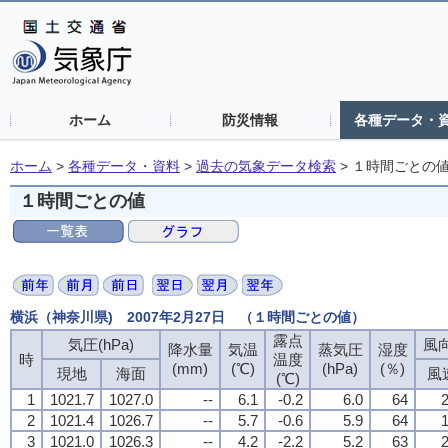
ホーム
防災情報
各種データ・
ホーム
>
各種データ・資料
>
過去の気象データ検索
>
１時間ごとの
１時間ごとの値
横浜（神奈川県) 2007年2月27日 （１時間ごとの値）
露点
露点
露点
露点
気圧(hPa)
気圧(hPa)
気圧(hPa)
気圧(hPa)
風向
風向
風向
風向
降水量
降水量
降水量
降水量
気温
気温
気温
気温
蒸気圧
蒸気圧
蒸気圧
蒸気圧
湿度
湿度
湿度
湿度
時
時
時
時
温度
温度
温度
温度
(mm)
(mm)
(mm)
(mm)
(℃)
(℃)
(℃)
(℃)
(hPa)
(hPa)
(hPa)
(hPa)
(％)
(％)
(％)
(％)
現地
現地
現地
現地
海面
海面
海面
海面
風
風
風
風
(℃)
(℃)
(℃)
(℃)
1
1
1
1
1021.7
1021.7
1021.7
1021.7
1027.0
1027.0
1027.0
1027.0
--
--
--
--
6.1
6.1
6.1
6.1
-0.2
-0.2
-0.2
-0.2
6.0
6.0
6.0
6.0
64
64
64
64
2
2
2
2
2
2
2
2
1021.4
1021.4
1021.4
1021.4
1026.7
1026.7
1026.7
1026.7
--
--
--
--
5.7
5.7
5.7
5.7
-0.6
-0.6
-0.6
-0.6
5.9
5.9
5.9
5.9
64
64
64
64
1
1
1
1
3
3
3
3
1021.0
1021.0
1021.0
1021.0
1026.3
1026.3
1026.3
1026.3
--
--
--
--
4.2
4.2
4.2
4.2
-2.2
-2.2
-2.2
-2.2
5.2
5.2
5.2
5.2
63
63
63
63
2
2
2
2