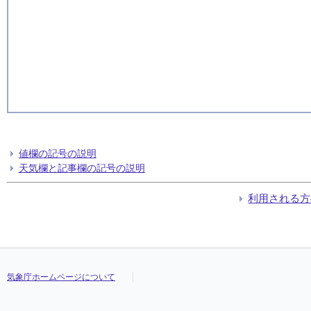
値欄の記号の説明
天気欄と記事欄の記号の説明
利用される方
気象庁ホームページについて