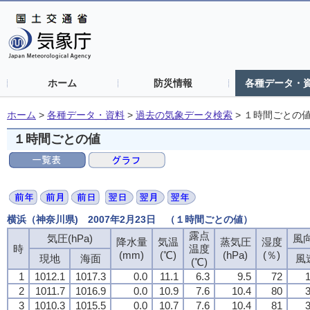
ホーム
防災情報
各種データ・
ホーム
>
各種データ・資料
>
過去の気象データ検索
>
１時間ごとの
１時間ごとの値
横浜（神奈川県) 2007年2月23日 （１時間ごとの値）
露点
気圧(hPa)
風向
降水量
気温
蒸気圧
湿度
時
温度
(mm)
(℃)
(hPa)
(％)
現地
海面
風
(℃)
1
1012.1
1017.3
0.0
11.1
6.3
9.5
72
1
2
1011.7
1016.9
0.0
10.9
7.6
10.4
80
3
3
1010.3
1015.5
0.0
10.7
7.6
10.4
81
3