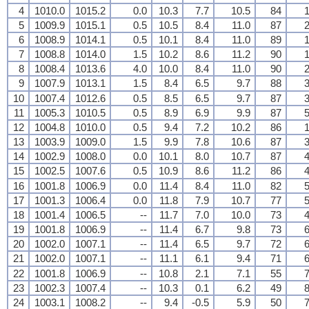
4
1010.0
1015.2
0.0
10.3
7.7
10.5
84
1
5
1009.9
1015.1
0.5
10.5
8.4
11.0
87
2
6
1008.9
1014.1
0.5
10.1
8.4
11.0
89
1
7
1008.8
1014.0
1.5
10.2
8.6
11.2
90
1
8
1008.4
1013.6
4.0
10.0
8.4
11.0
90
2
9
1007.9
1013.1
1.5
8.4
6.5
9.7
88
3
10
1007.4
1012.6
0.5
8.5
6.5
9.7
87
3
11
1005.3
1010.5
0.5
8.9
6.9
9.9
87
5
12
1004.8
1010.0
0.5
9.4
7.2
10.2
86
1
13
1003.9
1009.0
1.5
9.9
7.8
10.6
87
3
14
1002.9
1008.0
0.0
10.1
8.0
10.7
87
4
15
1002.5
1007.6
0.5
10.9
8.6
11.2
86
4
16
1001.8
1006.9
0.0
11.4
8.4
11.0
82
5
17
1001.3
1006.4
0.0
11.8
7.9
10.7
77
5
18
1001.4
1006.5
--
11.7
7.0
10.0
73
4
19
1001.8
1006.9
--
11.4
6.7
9.8
73
6
20
1002.0
1007.1
--
11.4
6.5
9.7
72
6
21
1002.0
1007.1
--
11.1
6.1
9.4
71
6
22
1001.8
1006.9
--
10.8
2.1
7.1
55
7
23
1002.3
1007.4
--
10.3
0.1
6.2
49
8
24
1003.1
1008.2
--
9.4
-0.5
5.9
50
7