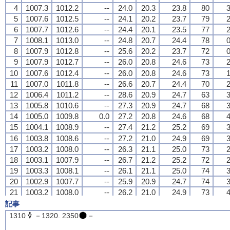
4
4
4
4
1007.3
1007.3
1007.3
1007.3
1012.2
1012.2
1012.2
1012.2
--
--
--
--
24.0
24.0
24.0
24.0
20.3
20.3
20.3
20.3
23.8
23.8
23.8
23.8
80
80
80
80
3
3
3
3
5
5
5
5
1007.6
1007.6
1007.6
1007.6
1012.5
1012.5
1012.5
1012.5
--
--
--
--
24.1
24.1
24.1
24.1
20.2
20.2
20.2
20.2
23.7
23.7
23.7
23.7
79
79
79
79
2
2
2
2
6
6
6
6
1007.7
1007.7
1007.7
1007.7
1012.6
1012.6
1012.6
1012.6
--
--
--
--
24.4
24.4
24.4
24.4
20.1
20.1
20.1
20.1
23.5
23.5
23.5
23.5
77
77
77
77
2
2
2
2
7
7
7
7
1008.1
1008.1
1008.1
1008.1
1013.0
1013.0
1013.0
1013.0
--
--
--
--
24.8
24.8
24.8
24.8
20.7
20.7
20.7
20.7
24.4
24.4
24.4
24.4
78
78
78
78
0
0
0
0
8
8
8
8
1007.9
1007.9
1007.9
1007.9
1012.8
1012.8
1012.8
1012.8
--
--
--
--
25.6
25.6
25.6
25.6
20.2
20.2
20.2
20.2
23.7
23.7
23.7
23.7
72
72
72
72
0
0
0
0
9
9
9
9
1007.9
1007.9
1007.9
1007.9
1012.7
1012.7
1012.7
1012.7
--
--
--
--
26.0
26.0
26.0
26.0
20.8
20.8
20.8
20.8
24.6
24.6
24.6
24.6
73
73
73
73
2
2
2
2
10
10
10
10
1007.6
1007.6
1007.6
1007.6
1012.4
1012.4
1012.4
1012.4
--
--
--
--
26.0
26.0
26.0
26.0
20.8
20.8
20.8
20.8
24.6
24.6
24.6
24.6
73
73
73
73
1
1
1
1
11
11
11
11
1007.0
1007.0
1007.0
1007.0
1011.8
1011.8
1011.8
1011.8
--
--
--
--
26.6
26.6
26.6
26.6
20.7
20.7
20.7
20.7
24.4
24.4
24.4
24.4
70
70
70
70
2
2
2
2
12
12
12
12
1006.4
1006.4
1006.4
1006.4
1011.2
1011.2
1011.2
1011.2
--
--
--
--
28.6
28.6
28.6
28.6
20.9
20.9
20.9
20.9
24.7
24.7
24.7
24.7
63
63
63
63
3
3
3
3
13
13
13
13
1005.8
1005.8
1005.8
1005.8
1010.6
1010.6
1010.6
1010.6
--
--
--
--
27.3
27.3
27.3
27.3
20.9
20.9
20.9
20.9
24.7
24.7
24.7
24.7
68
68
68
68
3
3
3
3
14
14
14
14
1005.0
1005.0
1005.0
1005.0
1009.8
1009.8
1009.8
1009.8
0.0
0.0
0.0
0.0
27.2
27.2
27.2
27.2
20.8
20.8
20.8
20.8
24.6
24.6
24.6
24.6
68
68
68
68
4
4
4
4
15
15
15
15
1004.1
1004.1
1004.1
1004.1
1008.9
1008.9
1008.9
1008.9
--
--
--
--
27.4
27.4
27.4
27.4
21.2
21.2
21.2
21.2
25.2
25.2
25.2
25.2
69
69
69
69
3
3
3
3
16
16
16
16
1003.8
1003.8
1003.8
1003.8
1008.6
1008.6
1008.6
1008.6
--
--
--
--
27.2
27.2
27.2
27.2
21.0
21.0
21.0
21.0
24.9
24.9
24.9
24.9
69
69
69
69
3
3
3
3
17
17
17
17
1003.2
1003.2
1003.2
1003.2
1008.0
1008.0
1008.0
1008.0
--
--
--
--
26.3
26.3
26.3
26.3
21.1
21.1
21.1
21.1
25.0
25.0
25.0
25.0
73
73
73
73
2
2
2
2
18
18
18
18
1003.1
1003.1
1003.1
1003.1
1007.9
1007.9
1007.9
1007.9
--
--
--
--
26.7
26.7
26.7
26.7
21.2
21.2
21.2
21.2
25.2
25.2
25.2
25.2
72
72
72
72
2
2
2
2
19
19
19
19
1003.3
1003.3
1003.3
1003.3
1008.1
1008.1
1008.1
1008.1
--
--
--
--
26.1
26.1
26.1
26.1
21.1
21.1
21.1
21.1
25.0
25.0
25.0
25.0
74
74
74
74
3
3
3
3
20
20
20
20
1002.9
1002.9
1002.9
1002.9
1007.7
1007.7
1007.7
1007.7
--
--
--
--
25.9
25.9
25.9
25.9
20.9
20.9
20.9
20.9
24.7
24.7
24.7
24.7
74
74
74
74
3
3
3
3
21
21
21
21
1003.2
1003.2
1003.2
1003.2
1008.0
1008.0
1008.0
1008.0
--
--
--
--
26.2
26.2
26.2
26.2
21.0
21.0
21.0
21.0
24.9
24.9
24.9
24.9
73
73
73
73
4
4
4
4
22
22
22
22
1002.8
1002.8
1002.8
1002.8
1007.6
1007.6
1007.6
1007.6
--
--
--
--
26.6
26.6
26.6
26.6
20.7
20.7
20.7
20.7
24.4
24.4
24.4
24.4
70
70
70
70
3
3
3
3
記事
23
23
23
23
1002.3
1002.3
1002.3
1002.3
1007.1
1007.1
1007.1
1007.1
--
--
--
--
26.2
26.2
26.2
26.2
20.5
20.5
20.5
20.5
24.1
24.1
24.1
24.1
71
71
71
71
4
4
4
4
1310
－1320. 2350
－
24
24
24
24
1001.9
1001.9
1001.9
1001.9
1006.7
1006.7
1006.7
1006.7
0.0
0.0
0.0
0.0
26.6
26.6
26.6
26.6
20.4
20.4
20.4
20.4
24.0
24.0
24.0
24.0
69
69
69
69
4
4
4
4