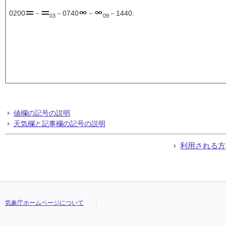
0200
－
－0740
－
－1440.
03
09
値欄の記号の説明
天気欄と記事欄の記号の説明
利用される方
気象庁ホームページについて