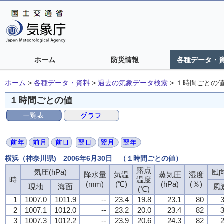
ホーム
防災情報
各種データ・
ホーム
>
各種データ・資料
>
過去の気象データ検索
>
１時間ごとの
１時間ごとの値
横浜（神奈川県) 2006年6月30日 （１時間ごとの値）
露点
露点
露点
露点
気圧(hPa)
気圧(hPa)
気圧(hPa)
気圧(hPa)
風向
風向
風向
風向
降水量
降水量
降水量
降水量
気温
気温
気温
気温
蒸気圧
蒸気圧
蒸気圧
蒸気圧
湿度
湿度
湿度
湿度
時
時
時
時
温度
温度
温度
温度
(mm)
(mm)
(mm)
(mm)
(℃)
(℃)
(℃)
(℃)
(hPa)
(hPa)
(hPa)
(hPa)
(％)
(％)
(％)
(％)
現地
現地
現地
現地
海面
海面
海面
海面
風
風
風
風
(℃)
(℃)
(℃)
(℃)
1
1
1
1
1007.0
1007.0
1007.0
1007.0
1011.9
1011.9
1011.9
1011.9
--
--
--
--
23.4
23.4
23.4
23.4
19.8
19.8
19.8
19.8
23.1
23.1
23.1
23.1
80
80
80
80
3
3
3
3
2
2
2
2
1007.1
1007.1
1007.1
1007.1
1012.0
1012.0
1012.0
1012.0
--
--
--
--
23.2
23.2
23.2
23.2
20.0
20.0
20.0
20.0
23.4
23.4
23.4
23.4
82
82
82
82
3
3
3
3
3
3
3
3
1007.3
1007.3
1007.3
1007.3
1012.2
1012.2
1012.2
1012.2
--
--
--
--
23.9
23.9
23.9
23.9
20.6
20.6
20.6
20.6
24.3
24.3
24.3
24.3
82
82
82
82
2
2
2
2