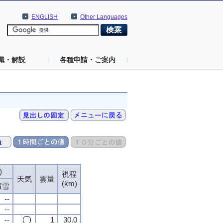
ENGLISH
Other Languages
識・解説
各種申請・ご案内
)
視程
天気
雲量
(km)
積雪
--
--
--
1
30.0