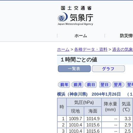
ホーム
防災情
ホーム
>
各種データ・資料
>
過去の気象
１時間ごとの値
横浜（神奈川県) 2004年1月26日 
気圧(hPa)
降水量
気温
時
(mm)
(℃)
現地
海面
1
1009.7
1014.9
--
3.3
2
1010.4
1015.6
--
2.9
3
1010.4
1015.6
--
2.5