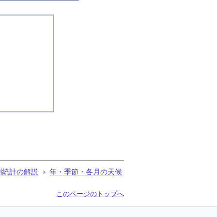
測統計の解説
年・季節・各月の天候
このページのトップへ