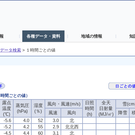
報
各種データ・資料
地域の情報
知
データ検索
>
１時間ごとの値
（１時間ごとの値）
露点
日照
全天
風向・風速(m/s)
雪(cm
蒸気圧
湿度
温度
時間
日射量
(hPa)
(％)
風速
風向
降雪
(℃)
(h)
(MJ/㎡)
-5.6
4.0
52
3.0
北
-5.2
4.2
55
2.9
北北西
-4.5
4.4
60
3.1
北