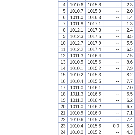
4
1010.6
1015.8
--
2.3
5
1010.7
1015.9
--
2.0
6
1011.0
1016.3
--
1.4
7
1011.8
1017.1
--
1.3
8
1012.1
1017.3
--
2.4
9
1012.3
1017.5
--
3.5
10
1012.7
1017.9
--
5.5
11
1012.2
1017.4
--
6.5
12
1011.3
1016.4
--
7.5
13
1010.5
1015.6
--
8.6
14
1010.1
1015.2
--
7.9
15
1010.2
1015.3
--
8.2
16
1010.4
1015.5
--
7.7
17
1011.0
1016.1
--
7.0
18
1011.3
1016.5
--
6.5
19
1011.2
1016.4
--
6.2
20
1011.0
1016.2
--
6.7
21
1010.9
1016.0
--
7.1
22
1010.6
1015.7
--
7.4
23
1010.4
1015.6
0.0
5.4
24
1010.0
1015.2
--
4.3