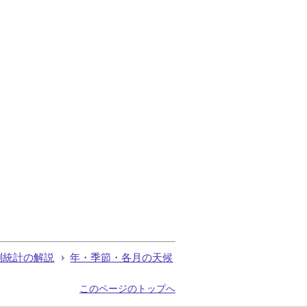
測統計の解説
年・季節・各月の天候
このページのトップへ