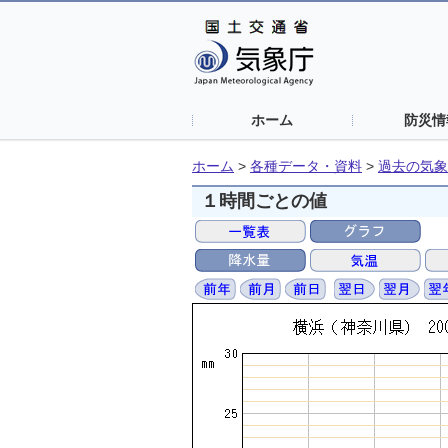
ホーム
防災情
ホーム
>
各種データ・資料
>
過去の気象
１時間ごとの値