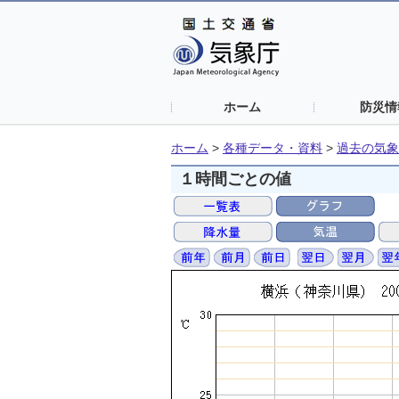
ホーム
防災情
ホーム
>
各種データ・資料
>
過去の気象
１時間ごとの値