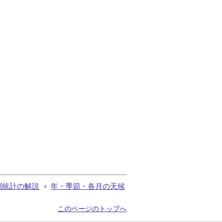
測統計の解説
年・季節・各月の天候
このページのトップへ