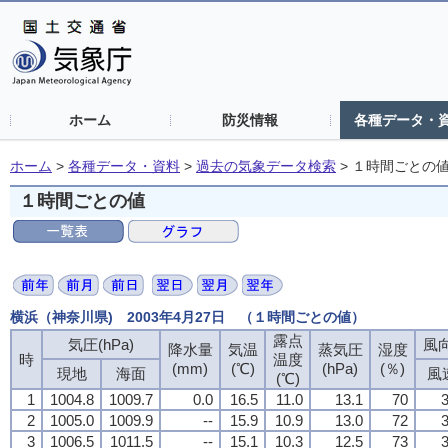
ホーム
防災情報
各種データ・
ホーム
>
各種データ・資料
>
過去の気象データ検索
>
１時間ごとの
１時間ごとの値
横浜（神奈川県) 2003年4月27日 （１時間ごとの値）
露点
気圧(hPa)
風向
降水量
気温
蒸気圧
湿度
時
温度
(mm)
(℃)
(hPa)
(％)
現地
海面
風
(℃)
1
1004.8
1009.7
0.0
16.5
11.0
13.1
70
3
2
1005.0
1009.9
--
15.9
10.9
13.0
72
3
3
1006.5
1011.5
--
15.1
10.3
12.5
73
3