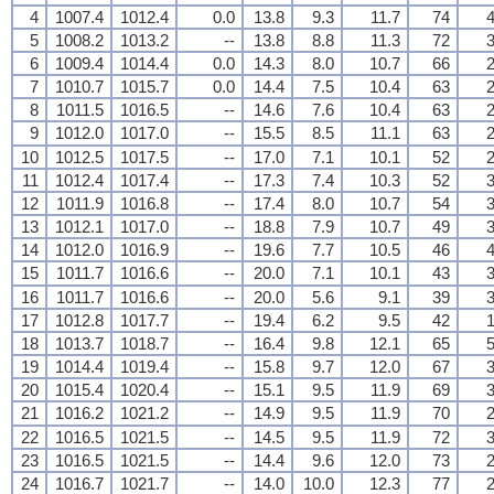
4
1007.4
1012.4
0.0
13.8
9.3
11.7
74
4
5
1008.2
1013.2
--
13.8
8.8
11.3
72
3
6
1009.4
1014.4
0.0
14.3
8.0
10.7
66
2
7
1010.7
1015.7
0.0
14.4
7.5
10.4
63
2
8
1011.5
1016.5
--
14.6
7.6
10.4
63
2
9
1012.0
1017.0
--
15.5
8.5
11.1
63
2
10
1012.5
1017.5
--
17.0
7.1
10.1
52
2
11
1012.4
1017.4
--
17.3
7.4
10.3
52
3
12
1011.9
1016.8
--
17.4
8.0
10.7
54
3
13
1012.1
1017.0
--
18.8
7.9
10.7
49
3
14
1012.0
1016.9
--
19.6
7.7
10.5
46
4
15
1011.7
1016.6
--
20.0
7.1
10.1
43
3
16
1011.7
1016.6
--
20.0
5.6
9.1
39
3
17
1012.8
1017.7
--
19.4
6.2
9.5
42
1
18
1013.7
1018.7
--
16.4
9.8
12.1
65
5
19
1014.4
1019.4
--
15.8
9.7
12.0
67
3
20
1015.4
1020.4
--
15.1
9.5
11.9
69
3
21
1016.2
1021.2
--
14.9
9.5
11.9
70
2
22
1016.5
1021.5
--
14.5
9.5
11.9
72
3
23
1016.5
1021.5
--
14.4
9.6
12.0
73
2
24
1016.7
1021.7
--
14.0
10.0
12.3
77
2