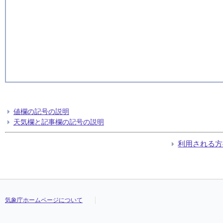
値欄の記号の説明
天気欄と記事欄の記号の説明
利用される方
気象庁ホームページについて