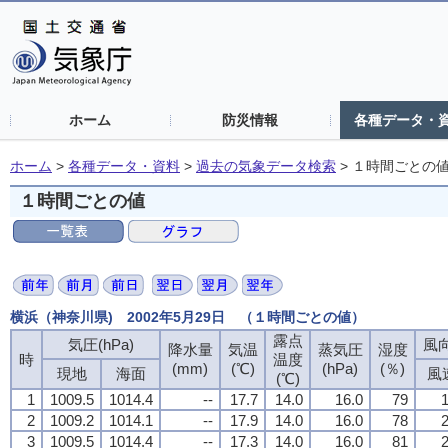
ホーム
防災情報
各種データ・
ホーム
>
各種データ・資料
>
過去の気象データ検索
>
１時間ごとの
１時間ごとの値
横浜（神奈川県) 2002年5月29日 （１時間ごとの値）
露点
露点
露点
露点
気圧(hPa)
気圧(hPa)
気圧(hPa)
気圧(hPa)
風向
風向
風向
風向
降水量
降水量
降水量
降水量
気温
気温
気温
気温
蒸気圧
蒸気圧
蒸気圧
蒸気圧
湿度
湿度
湿度
湿度
時
時
時
時
温度
温度
温度
温度
(mm)
(mm)
(mm)
(mm)
(℃)
(℃)
(℃)
(℃)
(hPa)
(hPa)
(hPa)
(hPa)
(％)
(％)
(％)
(％)
現地
現地
現地
現地
海面
海面
海面
海面
風
風
風
風
(℃)
(℃)
(℃)
(℃)
1
1
1
1
1009.5
1009.5
1009.5
1009.5
1014.4
1014.4
1014.4
1014.4
--
--
--
--
17.7
17.7
17.7
17.7
14.0
14.0
14.0
14.0
16.0
16.0
16.0
16.0
79
79
79
79
1
1
1
1
2
2
2
2
1009.2
1009.2
1009.2
1009.2
1014.1
1014.1
1014.1
1014.1
--
--
--
--
17.9
17.9
17.9
17.9
14.0
14.0
14.0
14.0
16.0
16.0
16.0
16.0
78
78
78
78
2
2
2
2
3
3
3
3
1009.5
1009.5
1009.5
1009.5
1014.4
1014.4
1014.4
1014.4
--
--
--
--
17.3
17.3
17.3
17.3
14.0
14.0
14.0
14.0
16.0
16.0
16.0
16.0
81
81
81
81
2
2
2
2