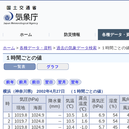
ホーム
防災情報
各種データ・
ホーム
>
各種データ・資料
>
過去の気象データ検索
>
１時間ごとの
１時間ごとの値
横浜（神奈川県) 2002年4月27日 （１時間ごとの値）
露点
気圧(hPa)
風向
降水量
気温
蒸気圧
湿度
時
温度
(mm)
(℃)
(hPa)
(％)
現地
海面
風
(℃)
1
1019.8
1024.9
--
10.5
1.6
6.9
54
4
2
1019.7
1024.8
--
10.5
1.6
6.9
54
2
3
1019.8
1024.9
--
10.4
-1.0
5.7
45
4