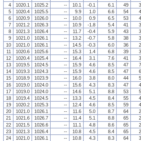
4
1020.1
1025.2
--
10.1
-0.1
6.1
49
3
5
1020.4
1025.5
--
9.9
1.0
6.6
54
4
6
1020.9
1026.0
--
10.0
0.9
6.5
53
4
7
1021.2
1026.3
--
10.9
-1.8
5.4
41
3
8
1021.3
1026.4
--
11.7
-0.4
5.9
43
3
9
1021.0
1026.1
--
13.2
-0.7
5.8
38
3
10
1021.0
1026.1
--
14.5
-0.3
6.0
36
2
11
1020.6
1025.6
--
15.3
1.4
6.8
39
3
12
1020.4
1025.4
--
16.4
3.1
7.6
41
3
13
1019.5
1024.5
--
15.9
4.6
8.5
47
7
14
1019.3
1024.3
--
15.9
4.6
8.5
47
6
15
1018.9
1023.9
--
16.0
3.8
8.0
44
5
16
1019.0
1024.0
--
15.6
4.3
8.3
47
4
17
1019.0
1024.0
--
14.6
5.1
8.8
53
5
18
1019.4
1024.5
--
13.3
4.5
8.4
55
4
19
1020.2
1025.3
--
12.4
4.6
8.5
59
4
20
1021.0
1026.1
--
11.6
5.0
8.7
64
2
21
1021.6
1026.7
--
11.4
5.1
8.8
65
2
22
1021.5
1026.6
--
11.1
4.8
8.6
65
2
23
1021.3
1026.4
--
10.8
4.5
8.4
65
2
24
1021.0
1026.1
--
10.8
4.3
8.3
64
3